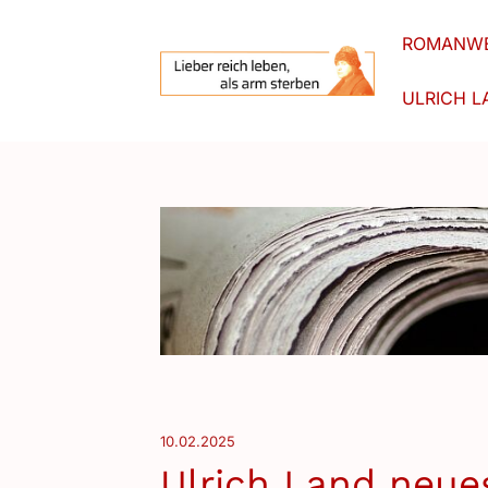
ROMANWE
ULRICH L
10.02.2025
Ulrich Land neue