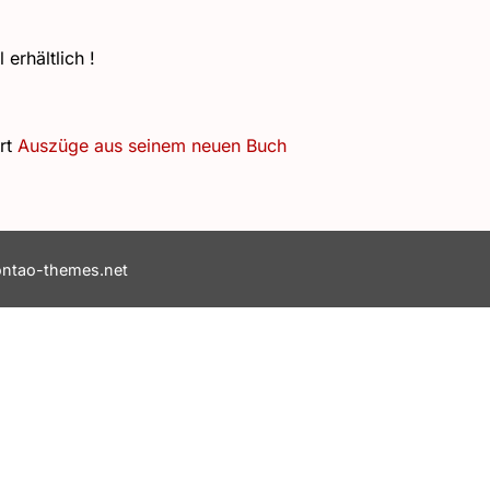
erhältlich !
ort
Auszüge aus seinem neuen Buch
ontao-themes.net