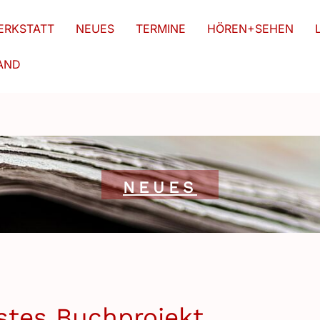
RKSTATT
NEUES
TERMINE
HÖREN+SEHEN
AND
NEUES
stes Buchprojekt