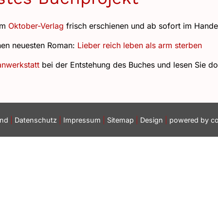
eim
Oktober-Verlag
frisch erschienen und ab sofort im Handel 
inen neuesten Roman:
Lieber reich leben als arm sterben
nwerkstatt
bei der Entstehung des Buches und lesen Sie d
and
|
Datenschutz
|
Impressum
|
Sitemap
|
Design
|
powered by
c