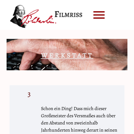
menu
WERKSTATT
3
Schon ein Ding! Dass mich dieser
Großmeister des Versmaßes auch über
den Abstand von zweieinhalb
Jahrhunderten hinweg derart in seinen