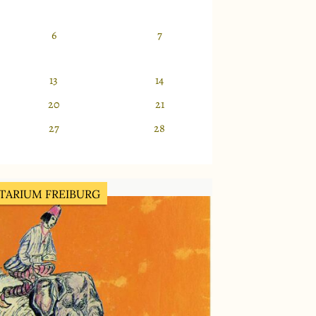
6
7
13
14
20
21
27
28
ETARIUM FREIBURG