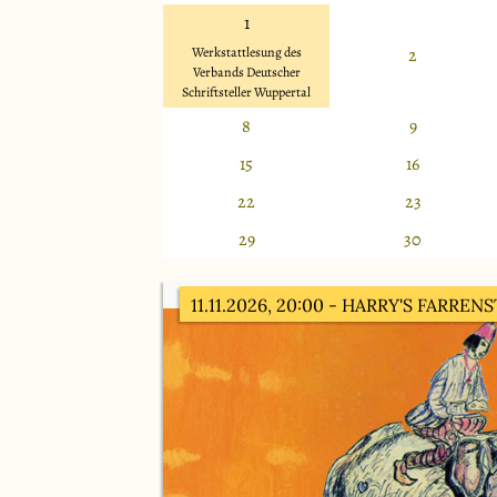
1
Werkstattlesung des
2
Verbands Deutscher
Schriftsteller Wuppertal
8
9
15
16
22
23
29
30
11.11.2026, 20:00
- HARRY'S FARRENS