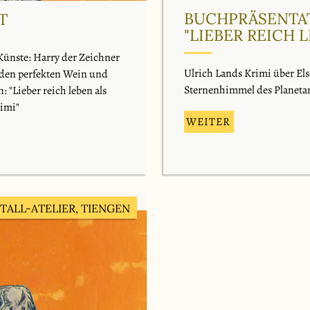
BUCHPRÄSENTA
T
"LIEBER REICH 
Künste: Harry der Zeichner
Ulrich Lands Krimi über Els
t den perfekten Wein und
Sternenhimmel des Planeta
 "Lieber reich leben als
rimi"
WEITER
STALL-ATELIER, TIENGEN