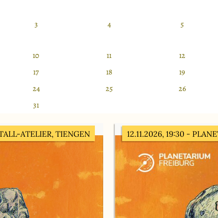
3
4
5
10
11
12
17
18
19
24
25
26
31
TALL-ATELIER, TIENGEN
12.11.2026, 19:30
- PLAN