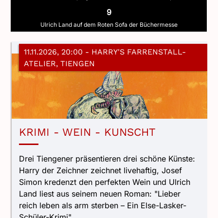
9
Ulrich Land auf dem Roten Sofa der Büchermesse
11.11.2026, 20:00
- HARRY'S FARRENSTALL-
ATELIER, TIENGEN
KRIMI - WEIN - KUNSCHT
Drei Tiengener präsentieren drei schöne Künste:
Harry der Zeichner zeichnet livehaftig, Josef
Simon kredenzt den perfekten Wein und Ulrich
Land liest aus seinem neuen Roman: "Lieber
reich leben als arm sterben – Ein Else-Lasker-
Schüler-Krimi"